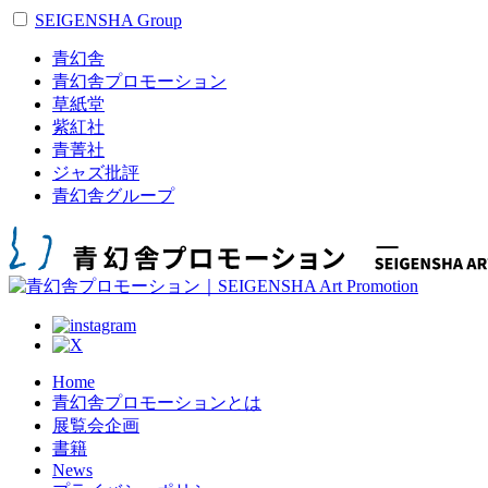
SEIGENSHA Group
青幻舎
青幻舎プロモーション
草紙堂
紫紅社
青菁社
ジャズ批評
青幻舎グループ
Home
青幻舎プロモーションとは
展覧会企画
書籍
News