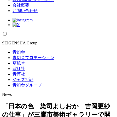
会社概要
お問い合わせ
SEIGENSHA Group
青幻舎
青幻舎プロモーション
草紙堂
紫紅社
青菁社
ジャズ批評
青幻舎グループ
News
「日本の色 染司よしおか 吉岡更紗
の仕事」が三鷹市美術ギャラリーで開