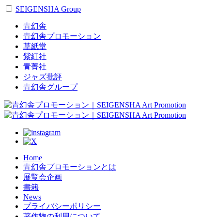
SEIGENSHA Group
青幻舎
青幻舎プロモーション
草紙堂
紫紅社
青菁社
ジャズ批評
青幻舎グループ
Home
青幻舎プロモーションとは
展覧会企画
書籍
News
プライバシーポリシー
著作物の利用について